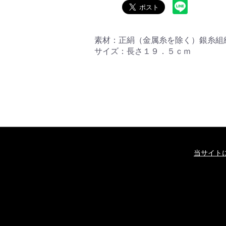
素材：正絹（金属糸を除く）銀糸組
サイズ：長さ１９．５ｃｍ
当サイト