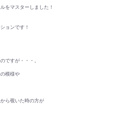
ールをマスターしました！
ーションです！
いのですが・・・。
側の模様や
側から覗いた時の方が