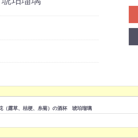
 琥珀瑠璃
花（露草、桔梗、糸菊）の酒杯 琥珀瑠璃