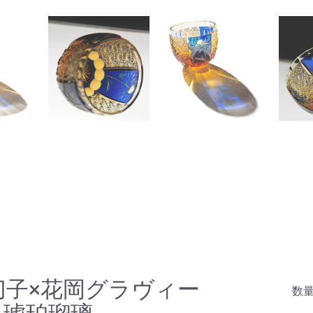
o 江戸切子×花岡グラヴィー
数