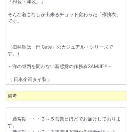
「和装＋洋装。」
そんな着こなしが出来るチョット変わった「作務衣」
です。
（樹亜羅は「門 Gate」のカジュアル・シリーズで
す。）
～洋の東西を問わない新感覚の作務衣SAMUE !!～
（ 日本企画タイ製 ）
備考
・通常期・・・３～５営業日ほどでお届けしておりま
す。
・繁忙期・・・２～３週間ほど掛かる場合がありま